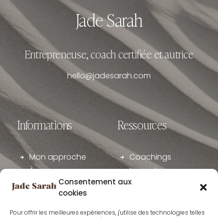
Jade Sarah
Entrepreneuse, coach certifiée et autrice
hello@jadesarah.com
Informations
Ressources
Mon approche
Coachings
À propos
Le guide
Consentement aux
Club Manyfest
Articles
cookies
Manyfest
Podcast
Academy
Livre
Pour offrir les meilleures expériences, j'utilise des technologies telles