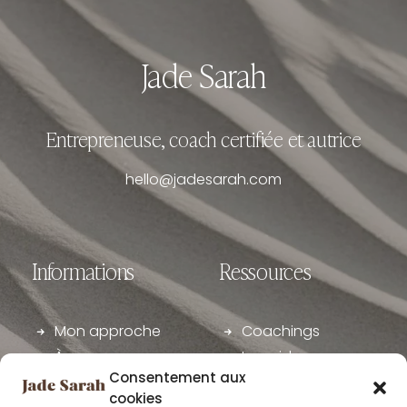
Jade Sarah
Entrepreneuse, coach certifiée et autrice
hello@jadesarah.com
Informations
Ressources
Mon approche
Coachings
À propos
Le guide
Consentement aux
Club Manyfest
Articles
cookies