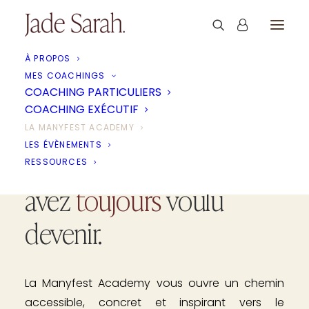
À PROPOS
MES COACHINGS
COACHING PARTICULIERS
COACHING EXÉCUTIF
Faites le premier pas vers
LA MANYFEST ACADEMY
LES ÉVÈNEMENTS
la personne que vous
RESSOURCES
avez
toujours
voulu
devenir.
La Manyfest Academy vous ouvre un chemin
accessible, concret et inspirant vers le