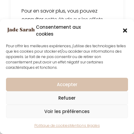
Pour en savoir plus, vous pouvez
consulter
cette étude sur
les effets
Consentement aux
psychologiques du stoïcisme.
cookies
La philosophie existentialiste :
Pour offrir les meilleures expériences, j'utilise des technologies telles
Créer du sens et assumer sa
que les cookies pour stocker et/ou accéder aux informations des
appareils. Le fait de ne pas consentir ou de retirer son
liberté
consentement peut avoir un effet négatif sur certaines
caractéristiques et fonctions.
Ensuite, l’existentialisme, popularisé par
Jean-Paul Sartre, Simone de Beauvoir
Accepter
et Albert Camus, repose sur l'idée que
Refuser
la vie n'a pas de sens préétabli.
Chaque individu est responsable de
Voir les préférences
donner un sens à sa vie par ses choix
et ses actions.
Politique de cookies
Mentions légales